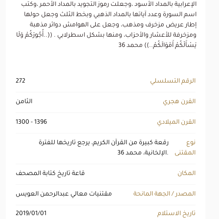
الإعرابية بالمداد الأسود ،وجعلت رموز التجويد بالمداد الأحمر ،وكتب
اسم السورة وعدد آياتها بالمداد الذهبي وبخط الثلث وجعل حولها
إطار عريض مزخرف ومذهب، وجعل على الهوامش دوائر مذهبة
ومزخرفة للأعشار والأحزاب، ومنها بشكل اسطرلابي . ((..أُجُورَكُمْ وَلَا
يَسْأَلْكُمْ أَمْوَالَكُمْ..)) محمد 36
الرقم التسلسلي
272
القرن هجري
الثامن
القرن الميلادي
1300 - 1396
نوع
رقعة كبيرة من القرآن الكريم، يرجع تاريخها للفترة
المقتنى
الإلخانية، محمد 36.
المكان
قاعة تاريخ كتابة المصحف
المصدر / الجهة المانحة
مقتنيات معالي عبدالرحمن العويس
تاريخ الاستلام
2019/01/01