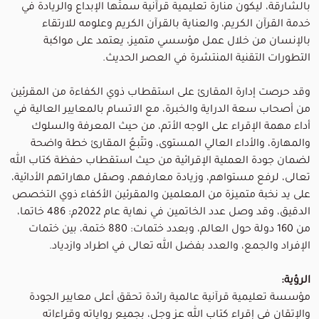
بالشارقة، ليكون منارة تعليمية قرآنية سمتُها الإبداع والريادة في
خدمة القر
آ
ن الكريم، والعناية بالقرآن الكريم وعلومه للارتقاء
بالإنسان من خلال عمل مؤسسي متميز، يعتمد على مواكبة
التطورات التقنية المنتشرة في العصر الحديث
.
وقد حرصت إدارة المقارئ على استقطاب ذوي الكفاءة من المقرئين
من أصحاب سعة الدراية والخبرة، مع الاتسام بالمعايير العالية في
أداء مهمة الإقراء على الوجه الأتم، من حيث المعرفة والسلوك
والمهارة، والأداء العالي المستوى، وتتّبعُ المقارئ خطة واضحة
لضمان جودة العملية الإقرائية من حيث استقطاب حفظة كتاب الله
تعالى، لرفع مستواهم، وزيادة معارفهم، وصقل مهاراتهم الأدائية،
على يد نخبة متميزة من المعلمين والمقرئين الأكفاء ذوي التخصص
الدقيق، وقد وصل عدد الخاتمين
في نهاية عام 2022م: 486 خاتما،
من 160 دولة حول العالم، وبعدد ختمات: 880 ختمة، بين ختمات
الإفراد والجمع،
والعدد بفضل الله تعالى في اطراد وازدياد
.
الرؤية:
مؤسسة تعليمية قرآنية عالمية رائدة تحقق أعلى معايير الجودة
والإتقان في إقراء كتاب الله عز وجل، بجميع رواياته وقراءاته