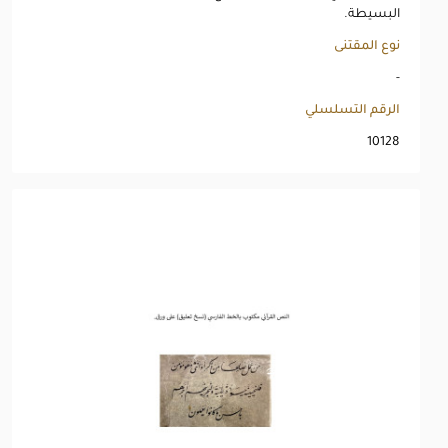
البسيطة.
نوع المقتنى
-
الرقم التسلسلي
10128