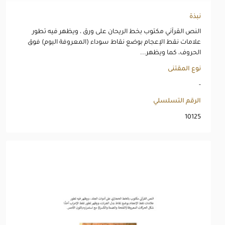
نبذة
النص القرآني مكتوب بخط الريحان على ورق ، ويظهر فيه تطور
علامات نقط الإعجام بوضع نقاط سوداء (المعروفة اليوم) فوق
الحروف، كما ويظهر...
نوع المقتنى
-
الرقم التسلسلي
10125