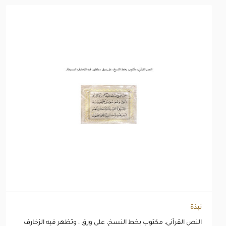
نبذة
النص القرآني، مكتوب بخط النسخ، على ورق ، وتظهر فيه الزخارف