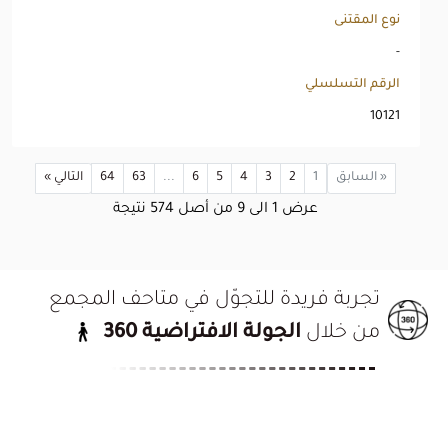
نوع المقتنى
-
الرقم التسلسلي
10121
« السابق
1
2
3
4
5
6
...
63
64
التالي »
عرض
1
الى
9
من أصل
574
نتيجة
تجربة فريدة للتجوّل في متاحف المجمع
من خلال
الجولة الافتراضية 360