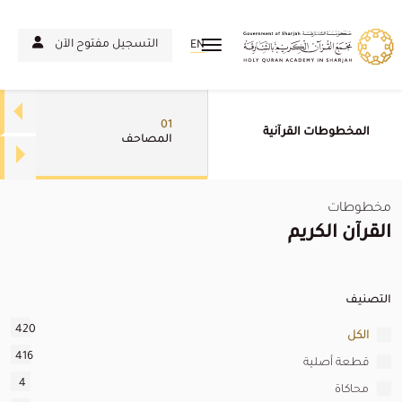
التسجيل مفتوح الآن
EN
01
المخطوطات القرآنية
المصاحف
مخطوطات
القرآن الكريم
التصنيف
420
الكل
416
قطعة أصلية
4
محاكاة