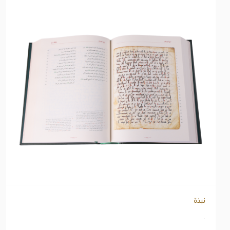
نبذة
.