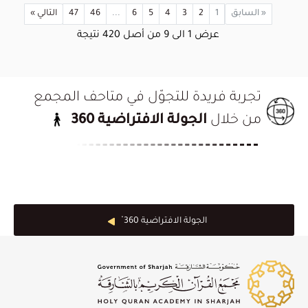
« السابق
1
2
3
4
5
6
...
46
47
التالي »
عرض
1
الى
9
من أصل
420
نتيجة
تجربة فريدة للتجوّل في متاحف المجمع
من خلال
الجولة الافتراضية 360
الجولة الافتراضية 360 ْ