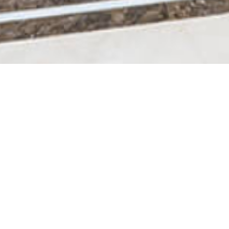
نبذة عن المتحف
يسلطُّ هذا المتحف الضوء على سيرة ومسيرة نخبة من القراء الم
تلاواتهم، ولاح نجمهم، فكانوا أعلام القراءة في زمانهم. فهؤلاء الق
ينشرون عبير القرآن وأريجه، ويرتلون آياته في مختلف المحافل وش
وفاح شذاها في أرجاء العالم. فكان هذا المتحف وفاءً لهم وعرفانًا 