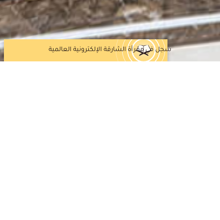
سجل في مقرأة الشارقة الإلكترونية العالمية
شهورين الذين ذاع صيتهم، وانتشرت
راء المهرة طوفوا العالم شرقًا وغربًا
تى المناسبات، فأضاءت تلاواتهم الآفاق
بجميلهم؛ فمقتنياتهم الثمينة النادرة