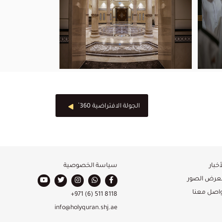
الجولة الافتراضية 360 ْ
أخبار
سياسة الخصوصية
عرض الصور
واصل معنا
+971 (6) 511 8118
info@holyquran.shj.ae