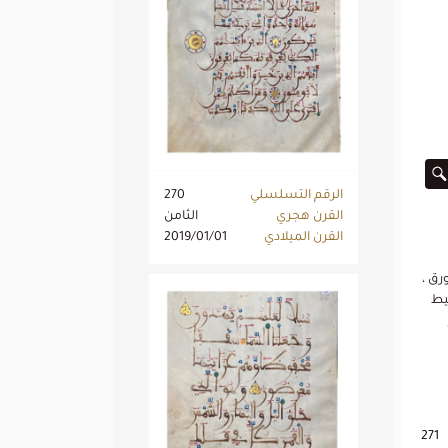
الرقم التسلسلي
270
القرن هجري
الثامن
القرن الميلادي
2019/01/01
، مكتوبة على الورق ،
يط
271