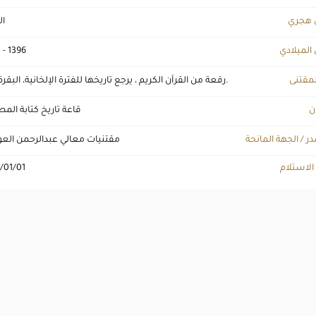
 هجري
ال
 الميلادي
 - 1396
لمقتنى
رقعة من القرآن الكريم ، يرجع تاريخها للفترة الإلخانية، البقرة 144.
ن
قاعة تاريخ كتابة ال
ر / الجهة المانحة
مقتنيات معالي عبدالرحمن ال
 الاستلام
/01/01