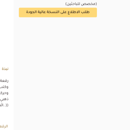
(مخصص للباحثين)
طلب الاطلاع على النسخة عالية الجودة
نبذة
وكتب 
وحركا
ذهبي 
((..الْم
الرقم