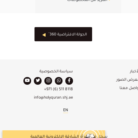
المزيد من المخطوطات
الجولة الافتراضية 360 ْ
أخبار
سياسة الخصوصية
عرض الصور
واصل معنا
+971 (6) 511 8118
info@holyquran.shj.ae
EN
سجل في مقرأة الشارقة الإلكترونية العالمية