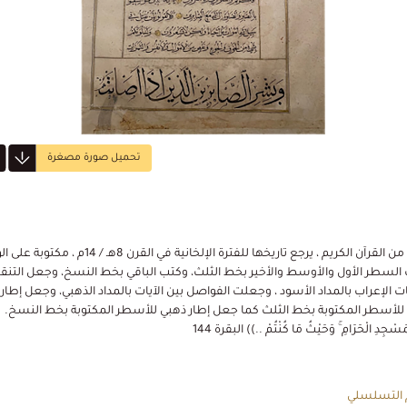
تحميل صورة مصغرة
رقعة من القرآن الكريم ، يرجع تاريخها للفترة الإلخانية في القرن 8هـ / 14م 
السطر الأول والأوسط والأخير بخط الثلث، وكتب الباقي بخط النسخ، وجعل التنق
ت الإعراب بالمداد الأسود ، وجعلت الفواصل بين الآيات بالمداد الذهبي، وجعل إطار
للأسطر المكتوبة بخط الثلث كما جعل إطار ذهبي للأسطر المكتوبة بخط النسخ.
َسْجِدِ الْحَرَامِ ۚ وَحَيْثُ مَا كُنْتُمْ ..)) البقرة 144
 التسلسلي