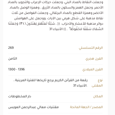
وجعلت النقاط بالمداد البني، وجعلت حركات الإعراب والتجويد بالمداد
الأحمر، وجعل الهمز والسكون بالمداد الأزرق ، وهمزة الوصل بالمداد
الأخضر وهمزة القطع بالمداد البرتقالي، وجعلت الفواصل من ثلاث
نقاط مذهبة على شكل هرمي بين الآيات ،ووجعل على الهوامش
دوائر مذهبة للأعشار والأحزاب. ((..سُبُلًا لَعَلَّهُمْ يَهْتَدُونَ ﴿۳۱﴾ وَجَعَلْنَا
السَّمَاءَ سَقْفًا مَحْفُوظًا ۖ ..)) الأنبياء 31
الرقم التسلسلي
269
القرن هجري
الثامن
القرن الميلادي
1300 - 1396
نوع
رقعة من القرآنن الكريم يرجع تاريخها للفترة المرينية ،
المقتنى
الأنبياء 31.
المكان
دار المخطوطات
المصدر / الجهة المانحة
مقتنيات معالي عبدالرحمن العويس