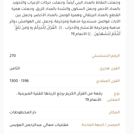
وجعلت النقاط بالمداد البني أيضاً، وجعلت حركات الإعراب والتجويد
بالمداد الأحمر، وجعل السكون والشدة بالمداد لأزرق، وجعلت همزة
القطع بالمداد البرتقالي وهمزة الوصل بالمداد الأخضر، وجعل بين
الآيات فواصل مستديرة مذهبة ومزخرفة، وجعل على الهوامش دوائر
مذهبة ومزخرفة للأعشار والأحزاب . ((..الْقُرْآنُ لِأُنْذِرَكُمْ بِهِ وَمَنْ بَلَغَ ۚ
أَئِنَّكُمْ لَتَشْهَدُونَ ..)) الأنعام 19
الرقم التسلسلي
270
القرن هجري
الثامن
القرن الميلادي
1300 - 1396
نوع
رقعة من القرآن الكريم يرجع تاريخها للفترة الميرينية ،
المقتنى
الأنعام 19.
المكان
دار المخطوطات
المصدر / الجهة المانحة
مقتنيات معالي عبدالرحمن العويس