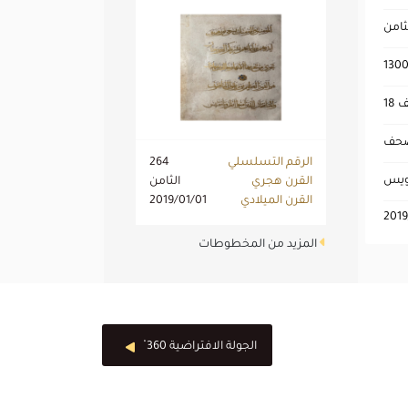
ثامن
1300
مصحف
الرقم التسلسلي
264
عويس
القرن هجري
الثامن
القرن الميلادي
2019/01/01
2019
المزيد من المخطوطات
الجولة الافتراضية 360 ْ