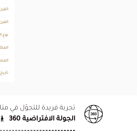
القرن
القرن
نوع ا
المكا
المصد
تاريخ
تجربة فريدة للتجوّل في م
الجولة الافتراضية 360