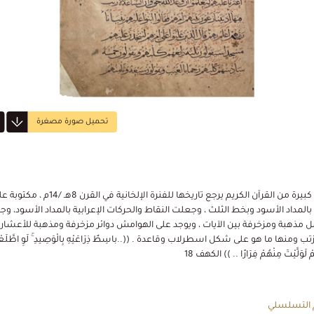
تحميل صورة مصغرة
رقعة كبيرة من القرآن الكريم يرجع تاريخها للفنرة الإلخانية في القرن 8هـ /14م ،
بالمداد الأسود وبخط الثلث ، وجعلت النقاط والحركات الإعرابية بالمداد الأسود، و
 مذهبة ومزخرفة بين الآيات ، ويوجد على الهوامش دوائر مزخرفة ومذهبة للأعشار
تب ومنها ما هو على شكل اسطرلاب وقاعدة . ((..باسِطٌ ذِرَاعَيْهِ بِالْوَصِيدِ ۚ لَوِ اطَّلَع
مْ لَوَلَّيْتَ مِنْهُمْ فِرَارًا .. )) الكهف 18
 التسلسلي