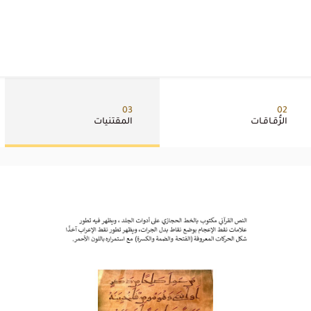
03
02
الرُّقـاقـات
المقتنيات