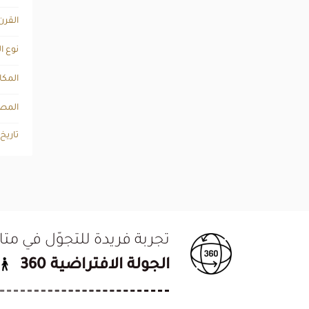
القرن
نوع ا
المكا
المصد
تاريخ
تجربة فريدة للتجوّل في م
الجولة الافتراضية 360