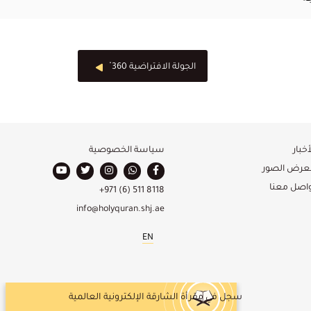
الجولة الافتراضية 360 ْ
أخبار
سياسة الخصوصية
عرض الصور
واصل معنا
+971 (6) 511 8118
info@holyquran.shj.ae
EN
سجل في مقرأة الشارقة الإلكترونية العالمية