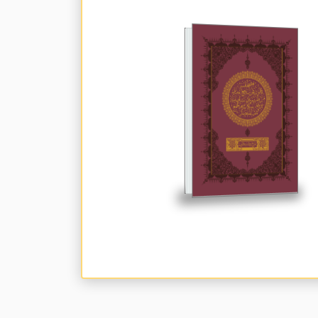
مصحف قالون عن نافع
المدني من طريق
الشاطبية وبالحاشية
شرح رواية قالون
تصفح المجلد