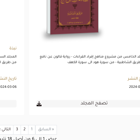
تصفح المجلد
نبذة
د الخامس من مشروع مناهج إفراد القراءات - رواية قالون عن نافع
المجلد الس
يق الشاطبية - من سورة هود الى سورة الكهف
من طريق ال
 النشر
تاريخ النش
2024-03-06
2024-0
تصفح المجلد
« السابق
1
2
3
التالي 
عرض
1
الى
6
من أصل
18
نتيج