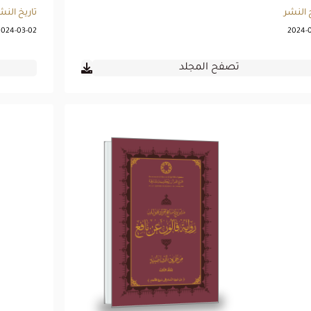
 النشر
تاريخ النش
2024-03-02
2024-
تصفح المجلد
رواية قالون عن نافع
من طريق الشاطبية -
المجلد الثالث
تصفح المجلد