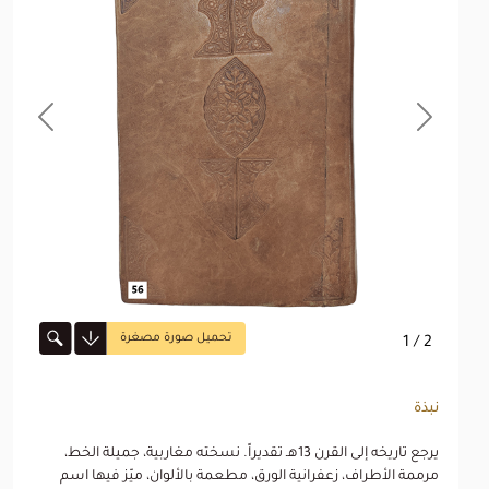
revious
Next
تحميل صورة مصغرة
1
/ 2
نبذة
يرجع تاريخه إلى القرن 13هـ تقديراً. نسخته مغاربية، جميلة الخط،
مرممة الأطراف، زعفرانية الورق، مطعمة بالألوان، ميّز فيها اسم