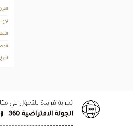
القرن
نوع ا
المكا
المصد
تاريخ
تجربة فريدة للتجوّل في م
الجولة الافتراضية 360