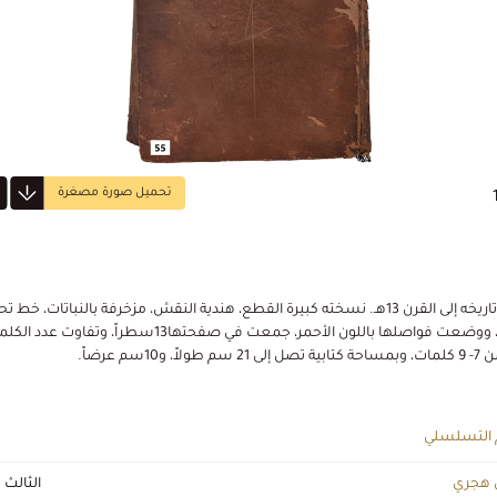
تحميل صورة مصغرة
يرجع تاريخه إلى القرن 13هـ. نسخته كبيرة القطع، هندية النقش، مزخرفة بالنباتات، خط 
آياتها، ووضعت فواصلها باللون الأحمر، جمعت في صفحتها13سطراً، وتفاوت عدد
سم طولاً، و10سم عرضاً.
 التسلسلي
 هجري
الثالث