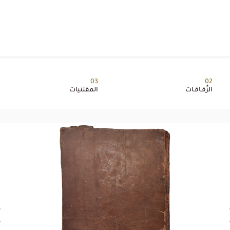
03
02
الرُّقـاقـات
المقتنيات
Ne