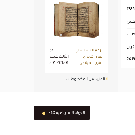
1786
نقش
طات
قرآن
الرقم التسلسلي
37
القرن هجري
الثالث عشر
2019
القرن الميلادي
2019/01/01
المزيد من المخطوطات
الجولة الافتراضية 360 ْ