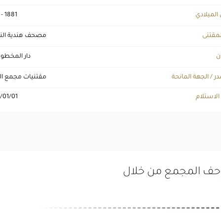
 الميلادي
 - 1881
لمقتنى
مصحف هندية ال
ن
دار المخطو
ر / الجهة المانحة
مقتنيات مجمع ال
 الاستلام
/01/01
تاحف المجمع من خلال