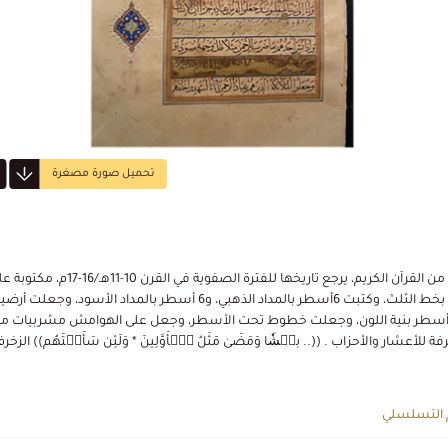
تحميل صورة مصغرة
رقعة من القرآن الكريم، يرجع تاريخها للفترة الصفوية في القرن 10-11هـ/16-17م
الورق بخط الثلث، وكتبت 6أسطر بالمداد الذهبي، و6 أسطر بالمداد الأسود، وجعلت أرض
أسطر بنية اللون، وجعلت خطوط تحت الأسطر، وجعل على الهوامش مشربيات م
 للأعشار والأحزاب . ((.. بطۡشٗا وَمَضَىٰ مَثَلُ ٱلۡأَوَّلِينَ * وَلَئِن سَأَلۡتَهُم)) الزخرف
 التسلسلي