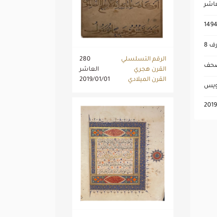
عاشر
1494
الرقم التسلسلي
280
مصحف
القرن هجري
العاشر
القرن الميلادي
2019/01/01
عويس
2019