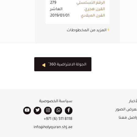
الرقم التسلسلي
279
القرن هجري
العاشر
القرن الميلادي
2019/01/01
المزيد من المخطوطات
الجولة الافتراضية 360 ْ
أخبار
سياسة الخصوصية
عرض الصور
واصل معنا
+971 (6) 511 8118
info@holyquran.shj.ae