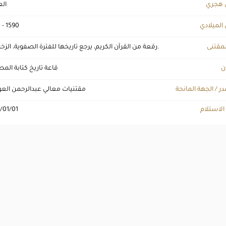
 هجري
ال
 الميلادي
 - 1590
لمقتنى
رقعة من القرآن الكريم، يرجع تاريخها للفترة الصفوية، الزخرف 8.
ن
قاعة تاريخ كتابة ال
ر / الجهة المانحة
مقتنيات معالي عبدالرحمن ال
 الاستلام
/01/01