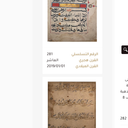
الرقم التسلسلي
281
القرن هجري
العاشر
القرن الميلادي
2019/01/01
، مكتوبة على
ية
ذهبة
 8
282