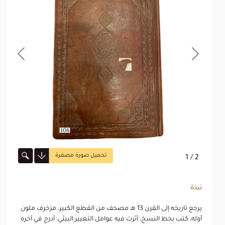
revious
Next
تحميل صورة مصغرة
1
/ 2
نبذة
يرجع تاريخه إلى القرن 13 هـ مصحف من القطع الكبير، مزخرف ملون
أوله، كتب بخط النسخ، أثرت فيه عوامل التغيير البيئي، أدرج في آخره