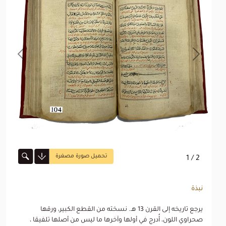
revious
Next
تحميل صورة مصغرة
1
/ 2
نبذة
يرجع تاريخه إلى القرن 13 هـ. نسخته من القطع الكبير، ورقها
صحراوي اللون، أُدرج في أولها وآخرها ما ليس من أصلها تلفيقا ،