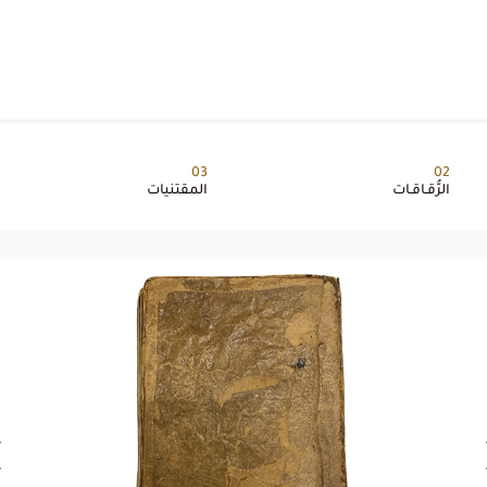
03
02
الرُّقـاقـات
المقتنيات
Ne