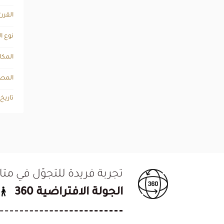
القرن
نوع ا
المكا
المصد
تاريخ
تجربة فريدة للتجوّل في م
الجولة الافتراضية 360