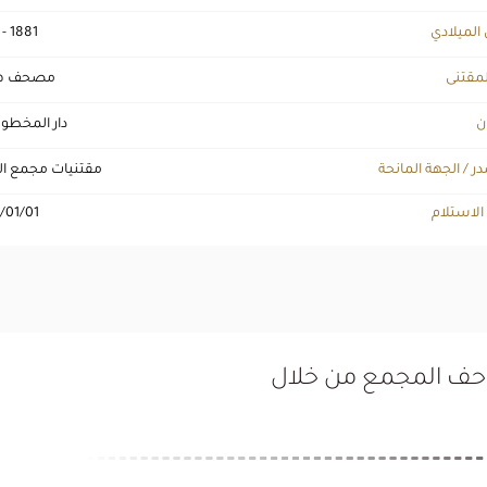
 الميلادي
 - 1881
لمقتنى
مصحف ه
ن
دار المخطو
ر / الجهة المانحة
مقتنيات مجمع ال
 الاستلام
/01/01
تاحف المجمع من خلال