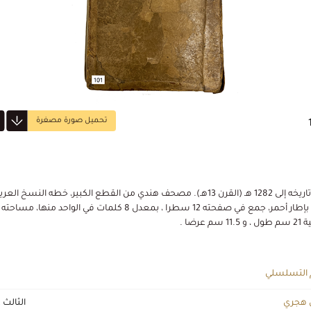
تحميل صورة مصغرة
يرجع تاريخه إلى 1282 هـ (القرن 13هـ). مصحف هندي من القطع الكبير، خطه النسخ ال
أحيط بإطار أحمر، جمع في صفحته 12 سطرا ، بمعدل 8 كلمات في الواحد منها، مساحته
11 سم عرضا .
 التسلسلي
 هجري
الثالث