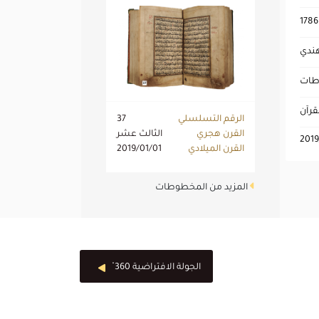
1786
ندي
طات
قرآن
الرقم التسلسلي
37
القرن هجري
الثالث عشر
2019
القرن الميلادي
2019/01/01
المزيد من المخطوطات
الجولة الافتراضية 360 ْ