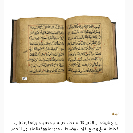
نبذة
يرجع تاريخه إلى القرن 13. نسخته خراسانية جميلة، ورقها زعفراني،
خطها نسخ واضح، حُرّكت وضبطت مدودها ووقفاتها بالون الأحمر،