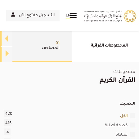
التسجيل مفتوح الآن
EN
01
المخطوطات القرآنية
المصاحف
مخطوطات
القرآن الكريم
التصنيف
420
الكل
416
قطعة أصلية
4
محاكاة