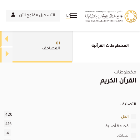
التسجيل مفتوح الآن
EN
01
المخطوطات القرآنية
المصاحف
مخطوطات
القرآن الكريم
التصنيف
420
الكل
416
قطعة أصلية
4
محاكاة