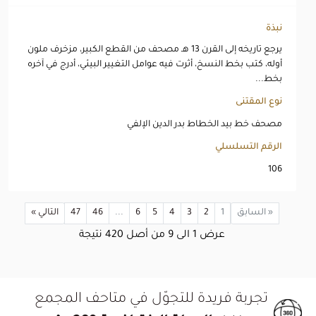
نبذة
يرجع تاريخه إلى القرن 13 هـ مصحف من القطع الكبير، مزخرف ملون
أوله، كتب بخط النسخ، أثرت فيه عوامل التغيير البيئي، أدرج في آخره
بخط...
نوع المقتنى
مصحف خط بيد الخطاط بدر الدين الإلفي
الرقم التسلسلي
106
« السابق
1
2
3
4
5
6
...
46
47
التالي »
عرض
1
الى
9
من أصل
420
نتيجة
تجربة فريدة للتجوّل في متاحف المجمع