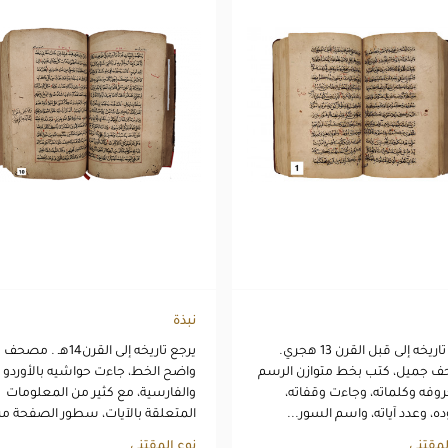
نبذة
يرجع تاريخه إلى قبل القرن 13 هجري.
يرجع تاريخه إلى القرن14هـ . مصحف
 جميل، كتب بخط متوازن الرسم
واضح الخط، جاءت حواشيه بالأوردو
وفه وكلماته، وجاءت وقفاته،
والفارسية، مع كثير من المعلومات
ه، وعدد آياته، واسم السور...
المتعلقة بالآيات، سطور الصفحة من
لمقتنى
نوع المقتنى