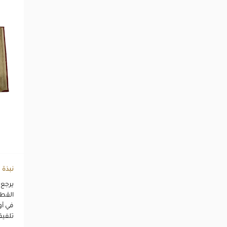
نبذة
القطع
في أو
تلفيقا