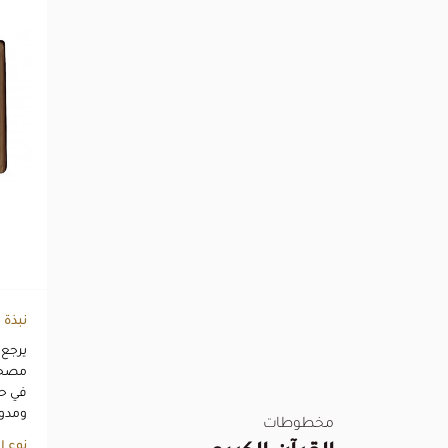
نبذة
مصحف
في حر
ومدود
مخطوطات
نوع ا