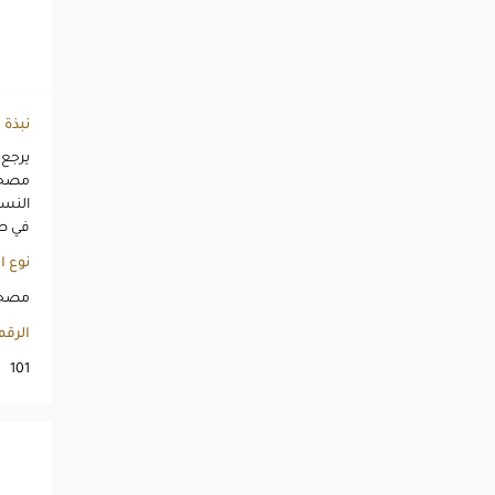
نبذة
مصحف
النسخ
في صفحته 12 س
نوع ا
مصحف
الرق
101