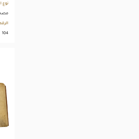
نوع ا
مصحف
الرق
104