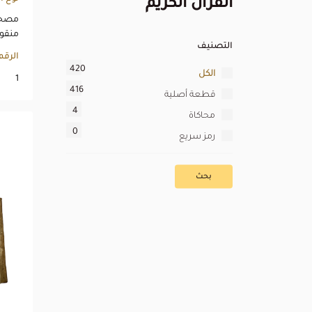
القرآن الكريم
مصحف
منق
التصنيف
الرق
420
الكل
1
416
قطعة أصلية
4
محاكاة
0
رمز سريع
بحث