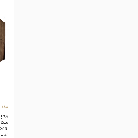
نبذة
متكام
الأفغ
آية ما