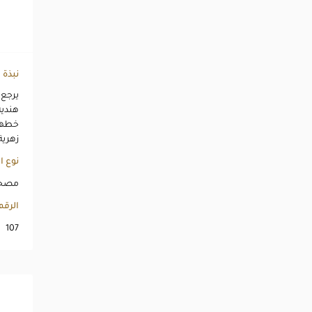
نبذة
هندية
خطها 
زهرية
نوع ا
مصحف
الرق
107