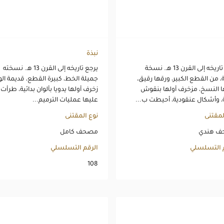
نبذة
يرجع تاريخه إلى القرن 13 هـ. نسخة
يرجع تاريخه إلى القرن 13 هـ. نسخته
، من القطع الكبير، ورقها رقيق،
جميلة الخط، كبيرة القطع، قديمة الو
النسخ، مزخرف أولها بنقوش
زخرف أولها يدويا بألوان بدائية، طرأت
، وأشكال عنقودية، أحيطت ب...
عليها عمليات الترميم...
لمقتنى
نوع المقتنى
 هندي
مصحف كامل
م التسلسلي
الرقم التسلسلي
108