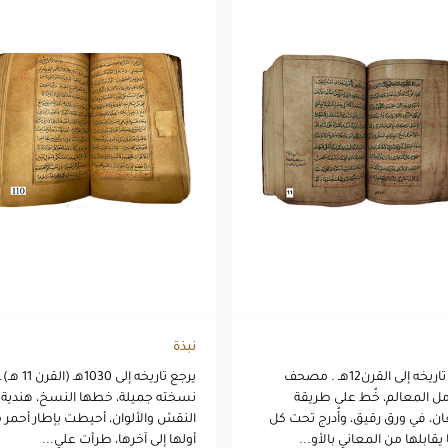
نبذة
يرجع تاريخه إلى القرن12هـ . مصحف
يرجع تاريخه إلى 1030هـ (القرن 11 هـ)
ل المعالم، خُط على طريقة
نسخته جميلة، خطها النسخ، هندية
ان، في ورق رقيق، وأُدرج تحت كل
النقش والألوان، أحيطت بإطار أحمر 
 يقابلها من المعاني بالأو...
أولها إلى آخرها، طرأت علي...