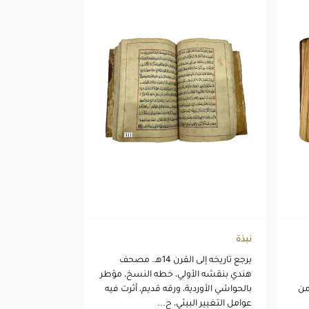
نبذة
.
يرجع تاريخه إلى القرن 14هـ. مصحف
هندي بنقشه الأولي، خطه النسخ، مؤطر
من
بالحواشي الأوردية، ورقه قديم، أثرت فيه
عوامل التغيير البيئي، ح...