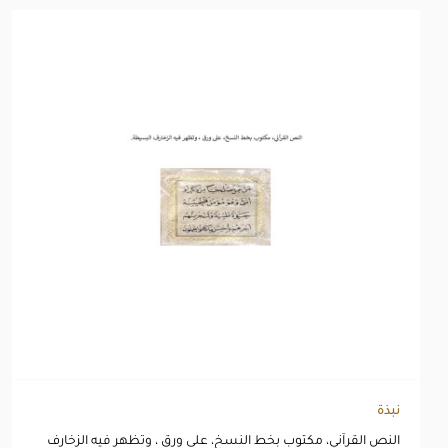
نبذة
النص القرآني، مكتوب بخط النسخ، على ورق ، وتظهر فيه الزخارف