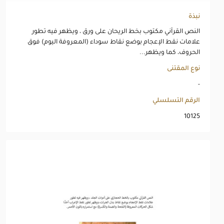
نبذة
النص القرآني مكتوب بخط الريحان على ورق ، ويظهر فيه تطور
علامات نقط الإعجام بوضع نقاط سوداء (المعروفة اليوم) فوق
الحروف، كما ويظهر...
نوع المقتنى
-
الرقم التسلسلي
10125