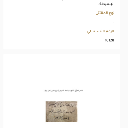
البسيطة.
نوع المقتنى
-
الرقم التسلسلي
10128