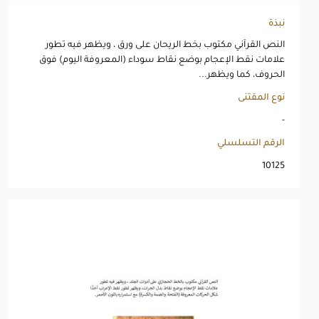
نبذة
النص القرآني مكتوب بخط الريحان على ورق ، ويظهر فيه تطور
علامات نقط الإعجام بوضع نقاط سوداء (المعروفة اليوم) فوق
الحروف، كما ويظهر...
نوع المقتنى
-
الرقم التسلسلي
10125