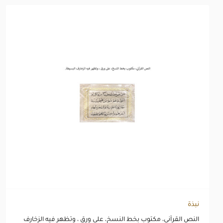
نبذة
النص القرآني، مكتوب بخط النسخ، على ورق ، وتظهر فيه الزخارف