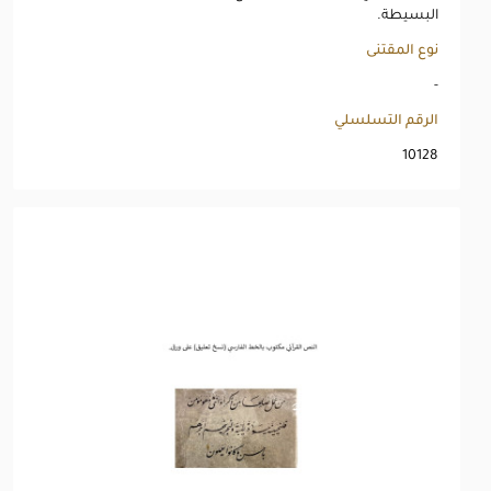
البسيطة.
نوع المقتنى
-
الرقم التسلسلي
10128