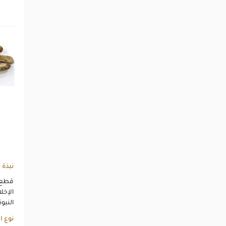
نبذة
قطع م
الإخل
النبوة
نوع ا