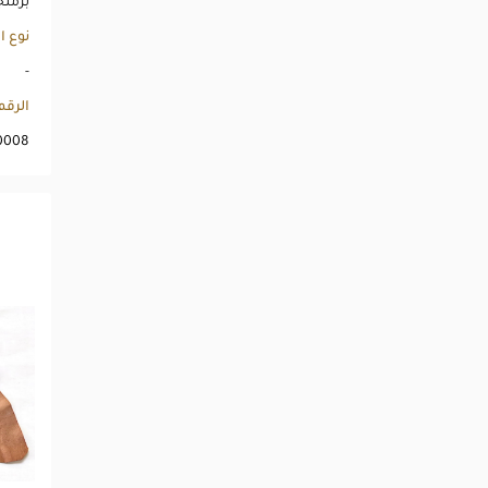
برمنج
نوع ا
-
الرق
0008