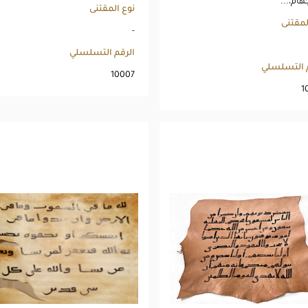
هام،...
نوع المقتنى
لمقتنى
-
الرقم التسلسلي
م التسلسلي
10007
1