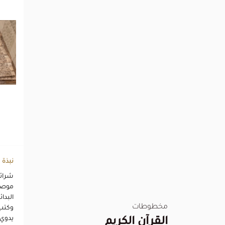
نبذة
شرائح
موصول
البدا
مخطوطات
وكتب 
يدوي 
القرآن الكريم