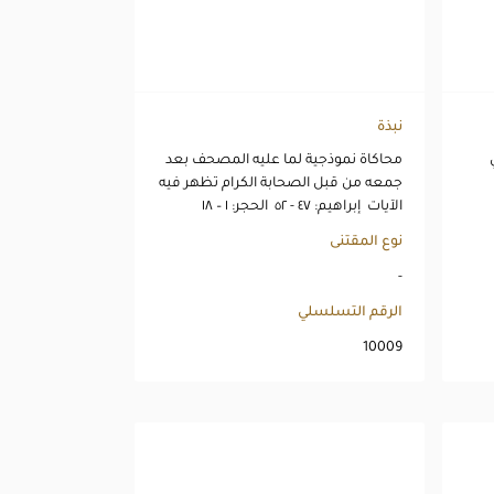
نبذة
محاكاة نموذجية لما عليه المصحف بعد
جمعه من قبل الصحابة الكرام تظهر فيه
الآيات إبراهيم: ٤٧ - ٥٢ الحجر: ١ – ١٨
نوع المقتنى
-
الرقم التسلسلي
10009