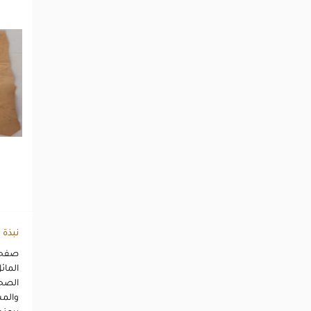
نبذة
صفحة
المائ
الصحف
والم