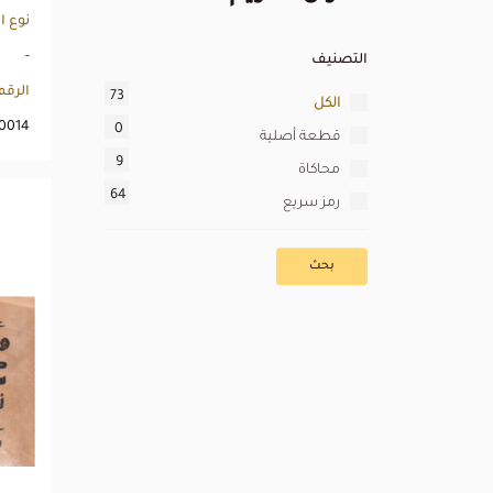
نوع ا
-
التصنيف
الرق
73
الكل
0014
0
قطعة أصلية
9
محاكاة
64
رمز سريع
بحث