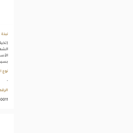
نبذة
(تخيل
الشهي
الأسو
بسيط،
نوع ا
-
الرق
10011