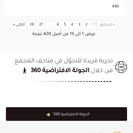
490
« السابق
1
2
3
4
5
6
...
27
28
التالي »
عرض
1
الى
15
من أصل
420
نتيجة
تجربة فريدة للتجوّل في متاحف المجمع
من خلال
الجولة الافتراضية 360
الجولة الافتراضية 360 ْ