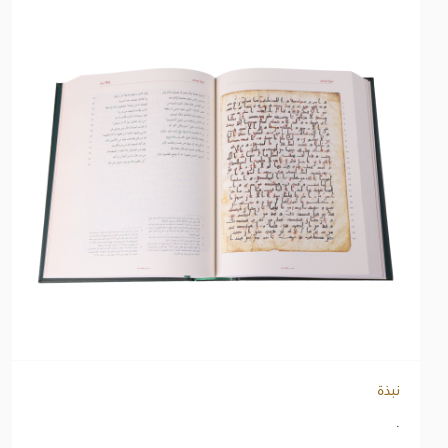
نبذة
.