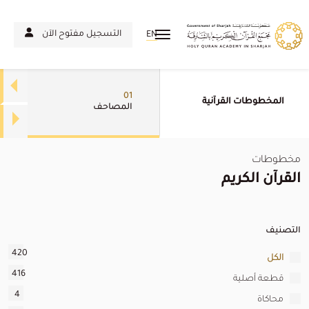
التسجيل مفتوح الآن
EN
01
المخطوطات القرآنية
المصاحف
مخطوطات
القرآن الكريم
التصنيف
420
الكل
416
قطعة أصلية
4
محاكاة