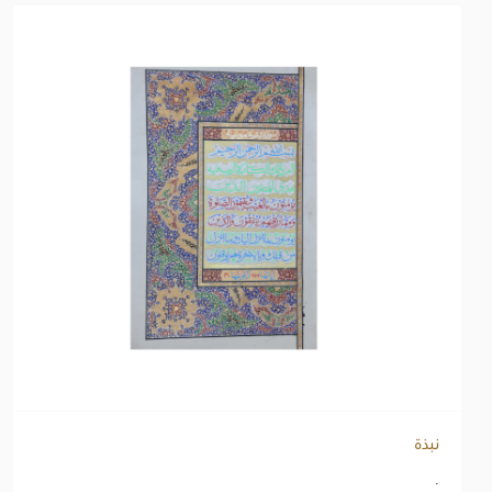
نبذة
.