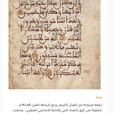
نبذة
رقعة مزدوجة من القرآن الكريم، يرجع تاريخها للقرن 8هـ/14م ،
مكتوبة على الرق بالمداد البني والخط الأندلسي المغربي ، وجعلت