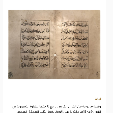
نبذة
رقعة مزدوجة من القرآن الكريم ، يرجع تاريخها للفترة التيمورية في
القرن 9هـ/ 15م، مكتوبة على الورق بخط الثلث المحقق المجود،